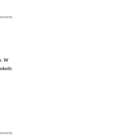
omments
o. W
okolic
omments