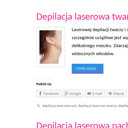
Depilacja laserowa twar
Laserowej depilacji twarzy i
szczególnie uciążliwe jest 
delikatnego meszku. Zdarzają
widocznych włosków.
CZYTAJ DALEJ
Podziel się:
Facebook
Google
E-mail
Więcej
depilacja laserowa szyi
depilacja laserowa twarzy
depila
,
,
Depilacja laserowa pach