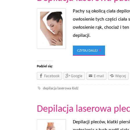
Pachy są okolicą ciała depil
owłosienie tych części ciała
owłosienie rąk, chociaż i te
depilacji.
CZYTAJ DALEJ
Podziel się:
Facebook
Google
E-mail
Więcej
depilacja laserowa łódź
Depilacja laserowa plec
Depilacji pleców, klatki pie