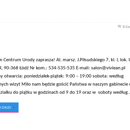
0 C
n Centrum Urody zaprasza! Al. marsz. J.Piłsudskiego 7, kl. I, lok. 
, 90-368 Łódź Nr kom.: 534-535-535 E-mail: salon@viviean.pl
y otwarcia: poniedziałek-piątek: 9:00 – 19:00 sobota: według
nych wizyt Miło nam będzie gościć Państwa w naszym gabinecie
ziałku do piątku w godzinach od 9 do 19 oraz w soboty według
J DALEJ