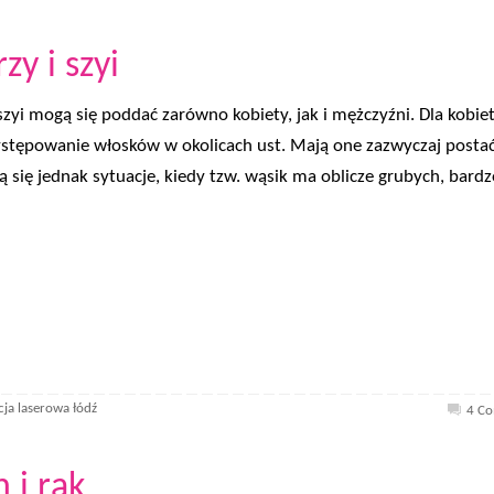
zy i szyi
 szyi mogą się poddać zarówno kobiety, jak i mężczyźni. Dla kobie
występowanie włosków w okolicach ust. Mają one zazwyczaj posta
 się jednak sytuacje, kiedy tzw. wąsik ma oblicze grubych, bardz
cja laserowa łódź
4 C
 i rąk