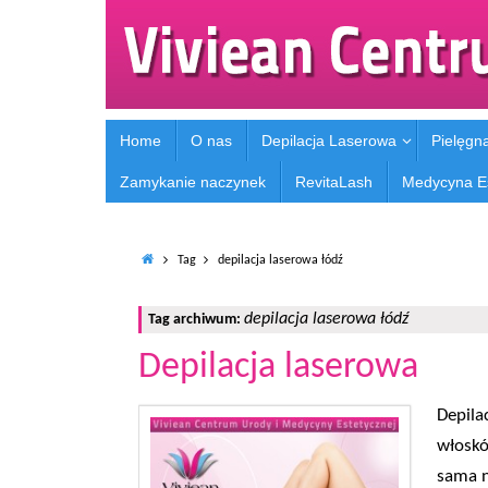
Home
O nas
Depilacja Laserowa
Pielęgn
Zamykanie naczynek
RevitaLash
Medycyna E
Tag
depilacja laserowa łódź
depilacja laserowa łódź
Tag archiwum:
Depilacja laserowa
Depilac
włoskó
sama n