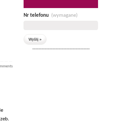
Nr telefonu
(wymagane)
-------------------------------------
omments
le
zeb.