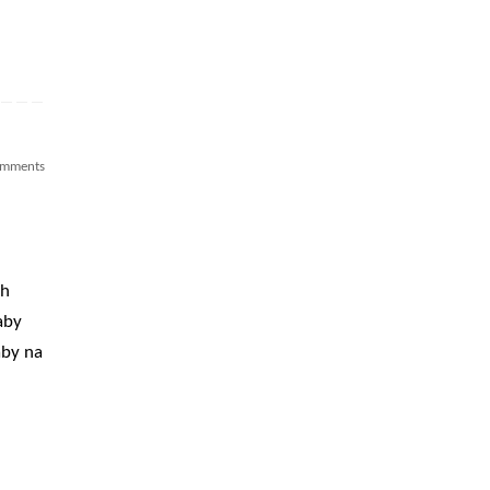
omments
ch
aby
aby na