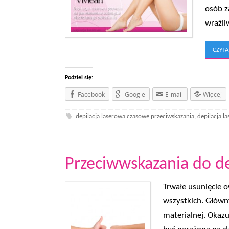
osób z
wrażli
CZYTA
Podziel się:
Facebook
Google
E-mail
Więcej
depilacja laserowa czasowe przeciwskazania
depilacja l
,
Przeciwwskazania do de
Trwałe usunięcie o
wszystkich. Główn
materialnej. Okazu