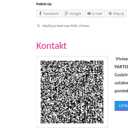
Podziel się:
Facebook
Google
E-mail
Więcej
depilacja laserowa łódź
viviean
,
Kontakt
Viviea
PARTER
Godzin
ustalo
ponied
CZYTA