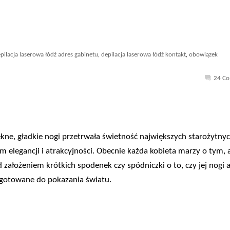
pilacja laserowa łódź adres gabinetu
depilacja laserowa łódź kontakt
obowiązek
,
,
24 C
ne, gładkie nogi przetrwała świetność największych starożytny
lem elegancji i atrakcyjności. Obecnie każda kobieta marzy o tym, 
 założeniem krótkich spodenek czy spódniczki o to, czy jej nogi 
gotowane do pokazania światu.