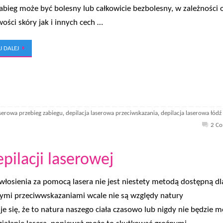
abieg może być bolesny lub całkowicie bezbolesny, w zależności 
wości skóry jak i innych cech …
J DALEJ
aserowa przebieg zabiegu
depilacja laserowa przeciwskazania
depilacja laserowa łódź
,
,
2 C
pilacji laserowej
włosienia za pomocą lasera nie jest niestety metodą dostępną dl
ymi przeciwwskazaniami wcale nie są względy natury
je się, że to natura naszego ciała czasowo lub nigdy nie będzie m