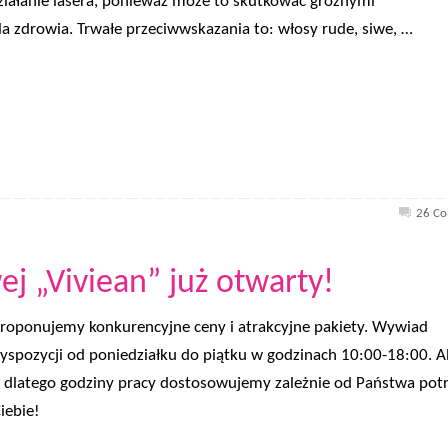
ziałanie lasera, ponieważ może to skutkować groźnymi
a zdrowia. Trwałe przeciwwskazania to: włosy rude, siwe, …
26 C
ej „Viviean” już otwarty!
Proponujemy konkurencyjne ceny i atrakcyjne pakiety. Wywiad
yspozycji od poniedziałku do piątku w godzinach 10:00-18:00. A
 dlatego godziny pracy dostosowujemy zależnie od Państwa potr
iebie!