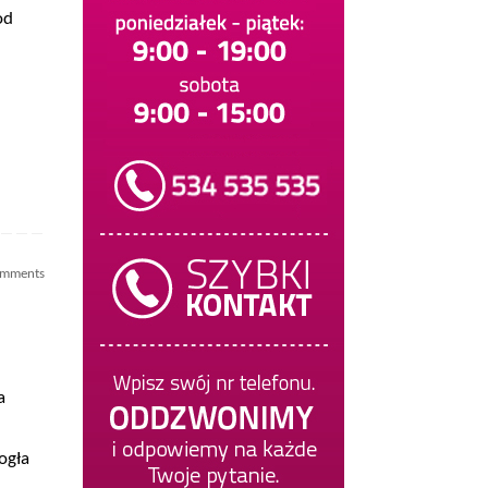
od
omments
a
ogła