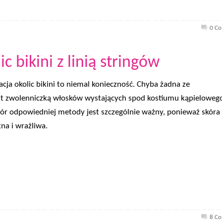
0 C
c bikini z linią stringów
acja okolic bikini to niemal konieczność. Chyba żadna ze
est zwolenniczką włosków wystających spod kostiumu kąpieloweg
bór odpowiedniej metody jest szczególnie ważny, ponieważ skóra 
na i wrażliwa.
8 C