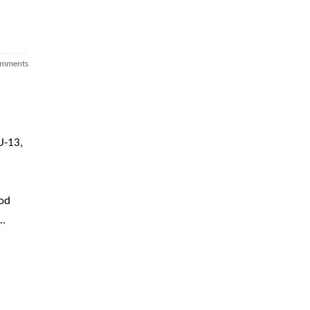
omments
U-13,
 od
 …