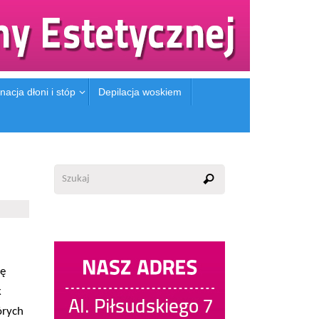
nacja dłoni i stóp
Depilacja woskiem
ię
k
órych