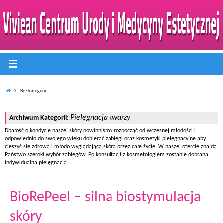
Bez kategorii
Pielęgnacja twarzy
Archiwum Kategorii:
Dbałość o kondycje naszej skóry powinniśmy rozpocząć od wczesnej młodości i
odpowiednio do swojego wieku dobierać zabiegi oraz kosmetyki pielęgnacyjne aby
cieszyć się zdrową i młodo wyglądającą skórą przez całe życie. W naszej ofercie znajdą
Państwo szeroki wybór zabiegów. Po konsultacji z kosmetologiem zostanie dobrana
indywidualna pielęgnacja.
BioRePeel – silna biostymulacja
skóry