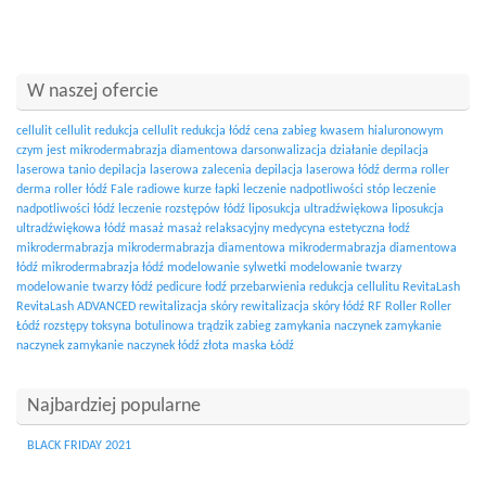
W naszej ofercie
cellulit
cellulit redukcja
cellulit redukcja łódź
cena zabieg kwasem hialuronowym
czym jest mikrodermabrazja diamentowa
darsonwalizacja działanie
depilacja
laserowa tanio
depilacja laserowa zalecenia
depilacja laserowa łódź
derma roller
derma roller łódź
Fale radiowe
kurze łapki
leczenie nadpotliwości stóp
leczenie
nadpotliwości łódź
leczenie rozstępów łódź
liposukcja ultradźwiękowa
liposukcja
ultradźwiękowa łódź
masaż
masaż relaksacyjny
medycyna estetyczna łodź
mikrodermabrazja
mikrodermabrazja diamentowa
mikrodermabrazja diamentowa
łódź
mikrodermabrazja łódź
modelowanie sylwetki
modelowanie twarzy
modelowanie twarzy łódź
pedicure łodź
przebarwienia
redukcja cellulitu
RevitaLash
RevitaLash ADVANCED
rewitalizacja skóry
rewitalizacja skóry łódź
RF
Roller
Roller
Łódź
rozstępy
toksyna botulinowa
trądzik
zabieg zamykania naczynek
zamykanie
naczynek
zamykanie naczynek łódź
złota maska Łódź
Najbardziej popularne
BLACK FRIDAY 2021