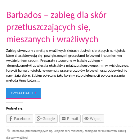
Barbados – zabieg dla skór
przetłuszczających się,
mieszanych i wrażliwych
Zabieg stworzony z myślą o wrażliwych skórach tłustych cierpiących na łojotok,
które charakteryzują się powiększonymi gruczołami łojowymi i nadmiernym
wydzielaniem sebum. Preparaty stosowane w trakcie zabiegu –
dermokosmetyki zawierają ekstrakty z miąższu aloesowego, mirry, wiciokrzewu,
forsycji hamują łojotok, wyrównują prace gruczołów łojowych oraz odpowiednio
nawilżają skórę. Zabieg polecany jako kolejny etap pielęgnacji po oczyszczaniu
metodą Anny Lotan. …
CZYTAJ DALEJ
Podziel się:
Facebook
Google
E-mail
Więcej
barbados
,
przetłuszczających się
,
ukojenie cery mieszanej
,
zabieg dla cer mieszanych
,
zabieg
dla cery wrażliwej