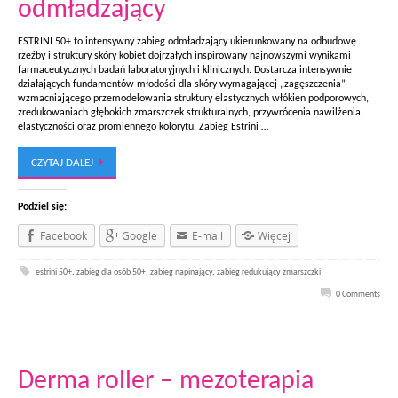
odmładzający
ESTRINI 50+ to intensywny zabieg odmładzający ukierunkowany na odbudowę
rzeźby i struktury skóry kobiet dojrzałych inspirowany najnowszymi wynikami
farmaceutycznych badań laboratoryjnych i klinicznych. Dostarcza intensywnie
działających fundamentów młodości dla skóry wymagającej „zagęszczenia”
wzmacniającego przemodelowania struktury elastycznych włókien podporowych,
zredukowaniach głębokich zmarszczek strukturalnych, przywrócenia nawilżenia,
elastyczności oraz promiennego kolorytu. Zabieg Estrini …
CZYTAJ DALEJ
Podziel się:
Facebook
Google
E-mail
Więcej
estrini 50+
,
zabieg dla osób 50+
,
zabieg napinający
,
zabieg redukujący zmarszczki
0 Comments
Derma roller – mezoterapia