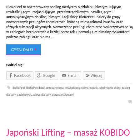
BioRePeel to opatentowany peeling medyczny o działaniu biostymulującym,
rewitalizującym, rozjaśniającym, przeciwtrądzikowym, nawilżającym i
antyoksydacyjnym do silnej biostymulacji skóry. BioRePeel należy do grupy
nowoczesnych peelingów chemicznych, które są mieszaninami kwasów oraz
różnych substancji aktywnych. Nowoczesne peelingi chemiczne wykorzystywane są
w zabiegach bezpiecznych o każdej porze roku, powodują minimalny dyskomfort
podczas zabiegu oraz nie ma …
CZYTAJ DALEJ
Podziel się:
Facebook
Google
E-mail
Więcej
BioRePeel
,
BioRePeel Łódź
,
przebarwienia
,
rewitalizacja skóry
,
trądzik
,
ujedrnianie skóry
,
zabieg
dla cery tradzikowej
,
zabieg dla cery z przebarwieniami
Japoński Lifting – masaż KOBIDO