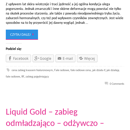
Z upływem lat skóra wiotczeje i traci jędrność a jej ogólna kondycja ulega
pogorszeniu. Jednak zmarszczki i inne skórne deformacje mogą powstać nie tylko
na skutek procesów starzenia, ale także z powodu nieodpowiedniego trybu życia,
zaburzeń hormonalnych, czy też pod wpływem czynników zewnętrznych. Jest wiele
sposobów na to by przywrócić jej dawny wygląd, jednak …
CZYTAJ DALEJ
Podziel się:
Facebook
Google
E-mail
Więcej
cena zabieg kwasem hialuronowym
,
Fale radiowe
,
fale radiowe cena
,
jak działa rf
,
jak działają
fale radiowe
,
RF
,
zabieg pojędrniający
0 Comments
Liquid Gold – zabieg
odmładzająco – odżywczo –