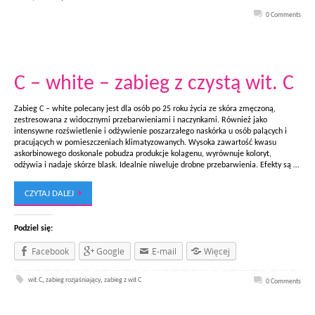
0 Comments
C – white – zabieg z czystą wit. C
Zabieg C – white polecany jest dla osób po 25 roku życia ze skóra zmęczoną,
zestresowana z widocznymi przebarwieniami i naczynkami. Również jako
intensywne rozświetlenie i odżywienie poszarzałego naskórka u osób palących i
pracujących w pomieszczeniach klimatyzowanych. Wysoka zawartość kwasu
askorbinowego doskonale pobudza produkcje kolagenu, wyrównuje koloryt,
odżywia i nadaje skórze blask. Idealnie niweluje drobne przebarwienia. Efekty są …
CZYTAJ DALEJ
Podziel się:
Facebook
Google
E-mail
Więcej
wit.C
,
zabieg rozjaśniający
,
zabieg z wit C
0 Comments