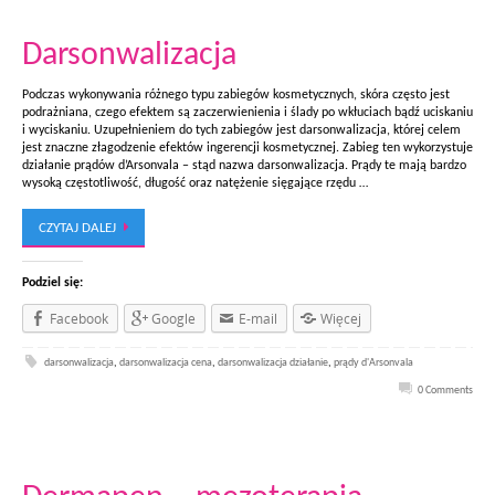
Darsonwalizacja
Podczas wykonywania różnego typu zabiegów kosmetycznych, skóra często jest
podrażniana, czego efektem są zaczerwienienia i ślady po wkłuciach bądź uciskaniu
i wyciskaniu. Uzupełnieniem do tych zabiegów jest darsonwalizacja, której celem
jest znaczne złagodzenie efektów ingerencji kosmetycznej. Zabieg ten wykorzystuje
działanie prądów d’Arsonvala – stąd nazwa darsonwalizacja. Prądy te mają bardzo
wysoką częstotliwość, długość oraz natężenie sięgające rzędu …
CZYTAJ DALEJ
Podziel się:
Facebook
Google
E-mail
Więcej
darsonwalizacja
,
darsonwalizacja cena
,
darsonwalizacja działanie
,
prądy d'Arsonvala
0 Comments