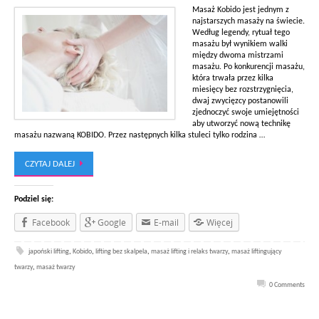
Masaż Kobido jest jednym z
najstarszych masaży na świecie.
Według legendy, rytuał tego
masażu był wynikiem walki
między dwoma mistrzami
masażu. Po konkurencji masażu,
która trwała przez kilka
miesięcy bez rozstrzygnięcia,
dwaj zwycięzcy postanowili
zjednoczyć swoje umiejętności
aby utworzyć nową technikę
masażu nazwaną KOBIDO. Przez następnych kilka stuleci tylko rodzina …
CZYTAJ DALEJ
Podziel się:
Facebook
Google
E-mail
Więcej
japoński lifting
,
Kobido
,
lifting bez skalpela
,
masaż lifting i relaks twarzy
,
masaż liftingujący
twarzy
,
masaż twarzy
0 Comments