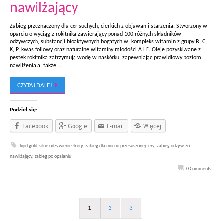
nawilżający
Zabieg przeznaczony dla cer suchych, cienkich z objawami starzenia. Stworzony w
oparciu o wyciąg z rokitnika zawierający ponad 100 różnych składników
odżywczych, substancji bioaktywnych bogatych w kompleks witamin z grupy B, C,
K, P, kwas foliowy oraz naturalne witaminy młodości A i E. Oleje pozyskiwane z
pestek rokitnika zatrzymują wodę w naskórku, zapewniając prawidłowy poziom
nawilżenia a także …
CZYTAJ DALEJ
Podziel się:
Facebook
Google
E-mail
Więcej
liqid gold
,
silne odżywienie skóry
,
zabieg dla mocno przesuszonej cery
,
zabieg odżywczo-
nawilżający
,
zabieg po opalaniu
0 Comments
1
2
3