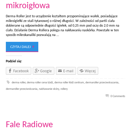
mikroigłowa
Derma Roller jest to urządzenie kształtem przypominające wałek, posiadające
mikroigiełki ze stali tytanowej o różnej długości. W zależności od partii ciała
dobierane są odpowiednie długości igiełek, od 0,25 mm pod oczy do 2,0 mm na
ciało. Działanie Derma Rollera polega na nakłuwaniu naskórka. Powstałe w ten
sposób mikrokanaliki pozwalają na …
CZYTAJ DALEJ
Podziel się:
Facebook
Google
E-mail
Więcej
derma roller
,
derma roller cena Łódź
,
derma roller łódź centrum
,
dermaroller przeciwskazania
,
dermaroller przeciwskzania
,
nakłuwanie skóry
,
rollery
0 Comments
Fale Radiowe