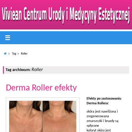
Tag
Roller
Roller
Tag archiwum:
Derma Roller efekty
Efekty po zastosowaniu
Derma Rollera:
skóra jest nawilżona i
zregenerowana
zmarszczki i bruzdy są
spłycone
koloryt skóry jest