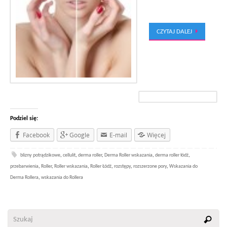
CZYTAJ DALEJ
Podziel się:
Facebook
Google
E-mail
Więcej
blizny potrądzikowe
,
cellulit
,
derma roller
,
Derma Roller wskazania
,
derma roller łódź
,
przebarwienia
,
Roller
,
Roller wskazania
,
Roller Łódź
,
rozstępy
,
rozszerzone pory
,
Wskazania do
Derma Rollera
,
wskazania do Rollera