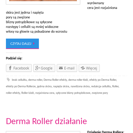
wyrównany
cera jest rozjaśniona
skóra jest jędrna i napięta
pory są zwężone
blizny potrądzikowe są spłycone
rozstępy i cellulit są mniej widoczne
włosy na głowie są pobudzone do wzrostu
CZYTAJ DALEJ
Podziel się:
Facebook
Google
E-mail
Więcej
brak cellulitu
,
derma roller
,
Derma Roller efekty
,
derma roller łódź
,
efekty po Derma Roller
,
efekty po Derma Rollerze
,
jędrna skóra
,
napięta skóra
,
nawilżona skóra
,
redukcja cellulitu
,
Roller
,
roller efekty
,
Roller Łódź
,
rozjaśniona cera
,
spłycone blizny potrądzikowe
,
zwężone pory
Derma Roller działanie
Działanie Derma Rollera: