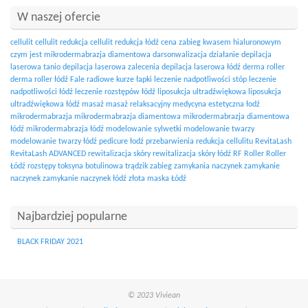
W naszej ofercie
cellulit
cellulit redukcja
cellulit redukcja łódź
cena zabieg kwasem hialuronowym
czym jest mikrodermabrazja diamentowa
darsonwalizacja działanie
depilacja
laserowa tanio
depilacja laserowa zalecenia
depilacja laserowa łódź
derma roller
derma roller łódź
Fale radiowe
kurze łapki
leczenie nadpotliwości stóp
leczenie
nadpotliwości łódź
leczenie rozstępów łódź
liposukcja ultradźwiękowa
liposukcja
ultradźwiękowa łódź
masaż
masaż relaksacyjny
medycyna estetyczna łodź
mikrodermabrazja
mikrodermabrazja diamentowa
mikrodermabrazja diamentowa
łódź
mikrodermabrazja łódź
modelowanie sylwetki
modelowanie twarzy
modelowanie twarzy łódź
pedicure łodź
przebarwienia
redukcja cellulitu
RevitaLash
RevitaLash ADVANCED
rewitalizacja skóry
rewitalizacja skóry łódź
RF
Roller
Roller
Łódź
rozstępy
toksyna botulinowa
trądzik
zabieg zamykania naczynek
zamykanie
naczynek
zamykanie naczynek łódź
złota maska Łódź
Najbardziej popularne
BLACK FRIDAY 2021
© 2023 Viviean