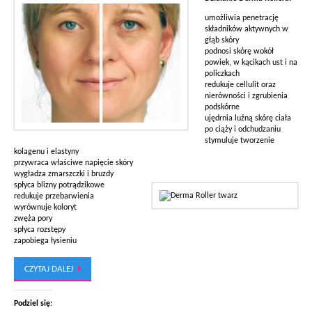
umożliwia penetrację
składników aktywnych w
głąb skóry
podnosi skórę wokół
powiek, w kącikach ust i na
policzkach
redukuje cellulit oraz
nierówności i zgrubienia
podskórne
ujędrnia luźną skórę ciała
po ciąży i odchudzaniu
stymuluje tworzenie
kolagenu i elastyny
przywraca właściwe napięcie skóry
wygładza zmarszczki i bruzdy
spłyca blizny potrądzikowe
redukuje przebarwienia
wyrównuje koloryt
zwęża pory
spłyca rozstępy
zapobiega łysieniu
CZYTAJ DALEJ
Podziel się: