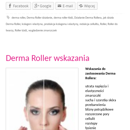
Facebook
Google
E-mail
Więcej
derma roller
,
Derma Roller działanie
,
derma roller łódź
,
Działanie Derma Rollera
,
jak działa
Derma Roller
,
kolagen i elastyna
,
produkcja kolagenu i elastyny
,
redukcja cellulitu
,
Roller
,
Roller do
twarzy
,
Roller Łódź
,
wygładzenie zmarszczek
Derma Roller wskazania
Wskazania do
zastosowania Derma
Rollera:
utrata napięcia i
elastyczności
zmarszczki
sucha i szorstka skóra
przebarwienia
blizny potrądzikowe
rozszerzone pory
cellulit
rozstępy
łysienie