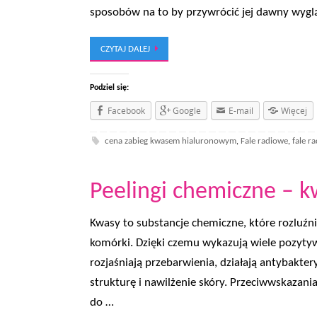
sposobów na to by przywrócić jej dawny wygl
CZYTAJ DALEJ
Podziel się:
Facebook
Google
E-mail
Więcej
cena zabieg kwasem hialuronowym
Fale radiowe
fale r
,
,
Peelingi chemiczne – k
Kwasy to substancje chemiczne, które rozluźn
komórki. Dzięki czemu wykazują wiele pozytyw
rozjaśniają przebarwienia, działają antybakter
strukturę i nawilżenie skóry. Przeciwwskazan
do …