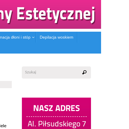
nacja dłoni i stóp
Depilacja woskiem
ele