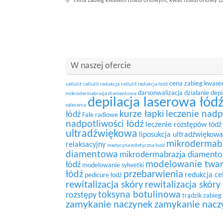
cena zabieg kwasem hialuronowym
kwas hialuronowy z
,
W naszej ofercie
cena zabieg kwas
cellulit
cellulit redukcja
cellulit redukcja łódź
darsonwalizacja działanie
depi
mikrodermabrazja diamentowa
depilacja laserowa łód
zalecenia
kurze łapki
leczenie nadp
łódź
Fale radiowe
nadpotliwości łódź
leczenie rozstępów łódź
ultradźwiękowa
liposukcja ultradźwiękowa
mikrodermab
relaksacyjny
medycyna estetyczna łodź
diamentowa
mikrodermabrazja diamento
modelowanie twar
łódź
modelowanie sylwetki
przebarwienia
łódź
redukcja cel
pedicure łodź
rewitalizacja skóry
rewitalizacja skóry
toksyna botulinowa
rozstępy
trądzik
zabieg
zamykanie naczynek
zamykanie nacz