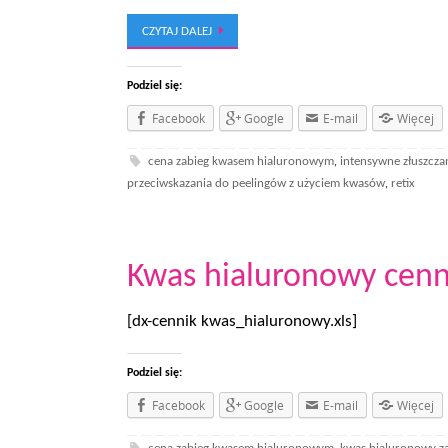
CZYTAJ DALEJ
Podziel się:
Facebook
Google
E-mail
Więcej
cena zabieg kwasem hialuronowym
intensywne złuszcza
,
przeciwskazania do peelingów z użyciem kwasów
retix
,
Kwas hialuronowy cenn
[dx-cennik kwas_hialuronowy.xls]
Podziel się:
Facebook
Google
E-mail
Więcej