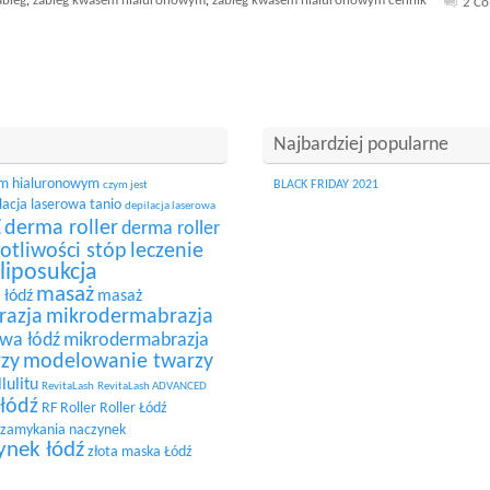
abieg
zabieg kwasem hialuronowym
zabieg kwasem hialuronowym cennik
,
,
2 C
Najbardziej popularne
em hialuronowym
BLACK FRIDAY 2021
czym jest
lacja laserowa tanio
depilacja laserowa
ź
derma roller
derma roller
otliwości stóp
leczenie
liposukcja
masaż
 łódź
masaż
razja
mikrodermabrazja
wa łódź
mikrodermabrazja
zy
modelowanie twarzy
lulitu
RevitaLash
RevitaLash ADVANCED
 łódź
RF
Roller
Roller Łódź
 zamykania naczynek
ynek łódź
złota maska Łódź