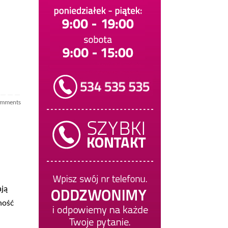
omments
ają
ność