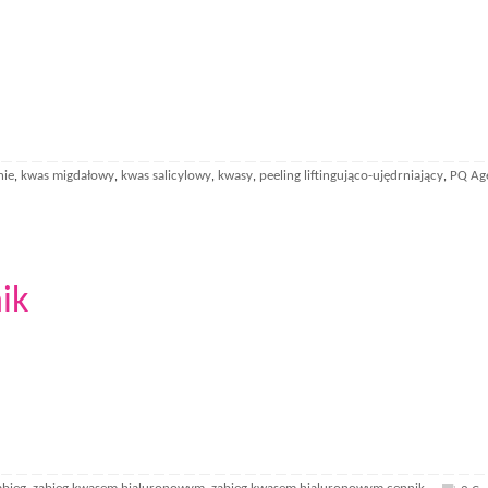
nie
kwas migdałowy
kwas salicylowy
kwasy
peeling liftingująco-ujędrniający
PQ Ag
,
,
,
,
,
ik