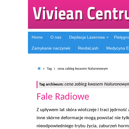
Home
O nas
Depilacja Laserowa
Pielęgn
Zamykanie naczynek
RevitaLash
Medycyna E
Tag
cena zabieg kwasem hialuronowym
cena zabieg kwasem hialuronowy
Tag archiwum:
Fale Radiowe
Z upływem lat skóra wiotczeje i traci jędrność
inne skórne deformacje mogą powstać nie tylk
nieodpowiedniego trybu życia, zaburzeń horm