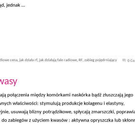
ąd, jednak …
adiowe cena
jak działa rf
jak działają fale radiowe
RF
zabieg pojędrniający
,
,
,
,
0 C
wasy
iają połączenia między komórkami naskórka bądź złuszczają jego
nych właściwości: stymulują produkcje kolagenu i elastyny,
yjnie, usuwają blizny potrądzikowe, spłycają zmarszczki, poprawi
ia do zabiegów z użyciem kwasów : aktywna opryszczka lub skłon