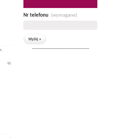
Nr telefonu
(wymagane)
-------------------------------------
e
,