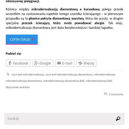
intensywnej pielęgnacji
.
Różnica między
mikrodermabrazją diamentową a korundową
polega przede
wszystkim na zastosowaniu zupełnie innego czynnika ścierającego – w pierwszym
przypadku są to
głowice pokryte diamentową warstwą
, która nie uczula, w drugim
specjalny
proszek ścierający, który może powodować alergie
. Tak więc,
mikrodermabrazja diamentowa jest dużo bezpieczniejsza i bardziej łagodna.
CZYTAJ DALEJ
Podziel się:
Facebook
Google
E-mail
Więcej
czym jest mikrodermabrazja
,
czym jest mikrodermabrazja diamentowa
,
mikrodermabrazja
,
mikrodermabrazja diamentowa
,
mikrodermabrazja diamentowa łódź
,
mikrodermabrazja łódź
,
złuszczanie naskórka
2 Comments