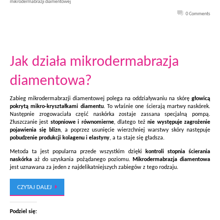
mikrodermabrazji diamentowej
0 Comments
Jak działa mikrodermabrazja
diamentowa?
Zabieg mikrodermabrazji diamentowej polega na oddziaływaniu na skórę
głowicą
pokrytą mikro-kryształkami diamentu
. To właśnie one ścierają martwy naskórek.
Następnie zrogowaciała część naskórka zostaje zassana specjalną pompą.
Złuszczanie jest
stopniowe i równomierne
, dlatego też
nie występuje zagrożenie
pojawienia się blizn
, a poprzez usunięcie wierzchniej warstwy skóry następuje
pobudzenie produkcji kolagenu i elastyny
, a ta staje się gładsza.
Metoda ta jest popularna przede wszystkim dzięki
kontroli stopnia ścierania
naskórka
aż do uzyskania pożądanego poziomu.
Mikrodermabrazja diamentowa
jest uznawana za jeden z najdelikatniejszych zabiegów z tego rodzaju.
CZYTAJ DALEJ
Podziel się: