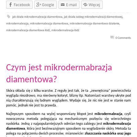
Facebook
Google
E-mail
Więcej
jak działa mikrodermabrazja diamentowa
,
jak działa zabieg mikrodermabrazji diamentowej
,
mikrodermabrazja
,
mikrodermabrazja diamentowa
,
mikrodermabrazja diamentowa działanie
,
mikrodermabrazja diamentowa łódź
,
mikrodermabrazja łódź
0 Comments
Czym jest mikrodermabrazja
diamentowa?
Skóra składa się z kilku warstw. Z reguły jest tak, że ta „zewnętrzna” powierzchnia
wygląda niezdrowo, ma nierówny koloryt, blizny itp. Natomiast warstwy ukryte pod
nią charakteryzują się ładnym wyglądem. Wydaje się, że nic nie jest w stanie nam
pomóc, jednak nie jest to prawda.
Najlepszym sposobem na wyżej wspomniany kłopot jest
mikrodermabrazja
, czyli
nowoczesna metoda polegająca na mechanicznym pozbyciu się wierzchniego
naskórka. Jedną z najpopularniejszych odmian tego zabiegu jest
mikrodermabrazja
diamentowa
, która jest bezinwazyjnym sposobem na wygładzenie skóry. Metoda ta
polega na połączeniu dwóch procesów, mianowicie:
złuszczania naskórka oraz jego