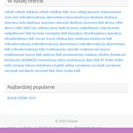
W naszej ofercie
cellulit
cellulit redukcja
cellulit redukcja łódź
cena zabieg kwasem hialuronowym
czym jest mikrodermabrazja diamentowa
darsonwalizacja działanie
depilacja
laserowa tanio
depilacja laserowa zalecenia
depilacja laserowa łódź
derma roller
derma roller łódź
Fale radiowe
kurze łapki
leczenie nadpotliwości stóp
leczenie
nadpotliwości łódź
leczenie rozstępów łódź
liposukcja ultradźwiękowa
liposukcja
ultradźwiękowa łódź
masaż
masaż relaksacyjny
medycyna estetyczna łodź
mikrodermabrazja
mikrodermabrazja diamentowa
mikrodermabrazja diamentowa
łódź
mikrodermabrazja łódź
modelowanie sylwetki
modelowanie twarzy
modelowanie twarzy łódź
pedicure łodź
przebarwienia
redukcja cellulitu
RevitaLash
RevitaLash ADVANCED
rewitalizacja skóry
rewitalizacja skóry łódź
RF
Roller
Roller
Łódź
rozstępy
toksyna botulinowa
trądzik
zabieg zamykania naczynek
zamykanie
naczynek
zamykanie naczynek łódź
złota maska Łódź
Najbardziej popularne
BLACK FRIDAY 2021
© 2023 Viviean
Home
O nas
Depilacja Laserowa
Pielęgnacja twarzy