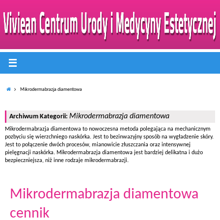
Mikrodermabrazja diamentowa
Mikrodermabrazja diamentowa
Archiwum Kategorii:
Mikrodermabrazja diamentowa to nowoczesna metoda polegająca na mechanicznym
pozbyciu się wierzchniego naskórka. Jest to bezinwazyjny sposób na wygładzenie skóry.
Jest to połączenie dwóch procesów, mianowicie złuszczania oraz intensywnej
pielęgnacji naskórka. Mikrodermabrazja diamentowa jest bardziej delikatna i dużo
bezpieczniejsza, niż inne rodzaje mikrodermabrazji.
Mikrodermabrazja diamentowa
cennik