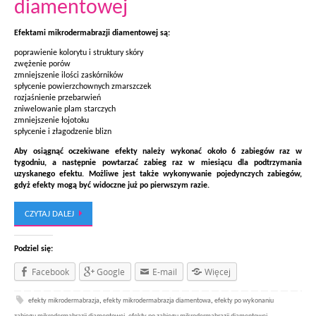
diamentowej
Efektami mikrodermabrazji diamentowej są:
poprawienie kolorytu i struktury skóry
zwężenie porów
zmniejszenie ilości zaskórników
spłycenie powierzchownych zmarszczek
rozjaśnienie przebarwień
zniwelowanie plam starczych
zmniejszenie łojotoku
spłycenie i złagodzenie blizn
Aby osiągnąć oczekiwane efekty należy wykonać około 6 zabiegów raz w
tygodniu, a następnie powtarzać zabieg raz w miesiącu dla podtrzymania
uzyskanego efektu. Możliwe jest także wykonywanie pojedynczych zabiegów,
gdyż efekty mogą być widoczne już po pierwszym razie.
CZYTAJ DALEJ
Podziel się:
Facebook
Google
E-mail
Więcej
efekty mikrodermabrazja
,
efekty mikrodermabrazja diamentowa
,
efekty po wykonaniu