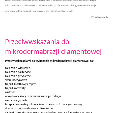
zabiegu mikrodermabrazji diamentowej
,
efekty po zabiegu mikrodermabrazji diamentowej
,
mikrodermabrazja diamentowa
,
mikrodermabrazja diamentowa efekty
,
mikrodermabrazja
diamentowa łódź
,
mikrodermabrazja efekty
,
mikrodermabrazja łódź
0 Comments
Przeciwwskazania do
mikrodermabrazji diamentowej
Przeciwwskazaniami do wykonania mikrodermabrazji diamentowej są:
zakażenie wirusowe
zakażenie bakteryjne
zakażenie grzybiczne
skóra naczynkowa
trądzik krostkowy i ropny
trądzik różowaty
nadżerki
nowotwory skóry i znamiona różnego rodzaju
naczyniaki jamiste
terapia przeciwtrądzikowa Roaccutanem – 3 miesiące przerwy
skłonność do powstawania bliznowców
zabiegi chirurgiczne wykonane w obrębie twarzy – 2 miesiące przerwy