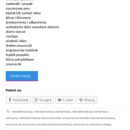
zaskórniki i prosaki
rozszerzone pory
łojotok lub suchość skóry
blizny i bliznowce
przebarwienia i odbarwienia
uszkodzenia skóry wywołane słońcem
plamy starcze
rozstępy
wiotkość skóry
drobne zmarszczki
zrogowaciały naskórek
trądzik pospolity
blizny potrądzikowe
zmarszczki
CZYTAJ DALEJ
Podziel się:
Facebook
Google
E-mail
Więcej
mikrodermabrazja
,
mikrodermabrazja diamentowa
,
mikrodermabrazja diamentowa
wskazania
,
mikrodermabrazja diamentowa łódź
,
wskazania do mikrodermabrazji diamentowej
,
wskazania do wykonania mikrodermabrazji diamentowej
,
wskazania do wykonania zabiegu