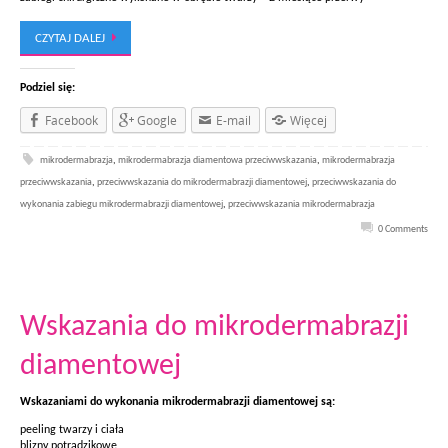
CZYTAJ DALEJ
Podziel się:
Facebook
Google
E-mail
Więcej
mikrodermabrazja
,
mikrodermabrazja diamentowa przeciwwskazania
,
mikrodermabrazja
przeciwwskazania
,
przeciwwskazania do mikrodermabrazji diamentowej
,
przeciwwskazania do
wykonania zabiegu mikrodermabrazji diamentowej
,
przeciwwskazania mikrodermabrazja
0 Comments
Wskazania do mikrodermabrazji
diamentowej
Wskazaniami do wykonania mikrodermabrazji diamentowej są:
peeling twarzy i ciała
blizny potrądzikowe