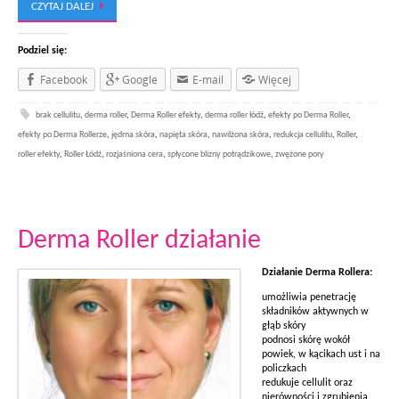
CZYTAJ DALEJ
Podziel się:
Facebook
Google
E-mail
Więcej
brak cellulitu
,
derma roller
,
Derma Roller efekty
,
derma roller łódź
,
efekty po Derma Roller
,
efekty po Derma Rollerze
,
jędrna skóra
,
napięta skóra
,
nawilżona skóra
,
redukcja cellulitu
,
Roller
,
roller efekty
,
Roller Łódź
,
rozjaśniona cera
,
spłycone blizny potrądzikowe
,
zwężone pory
Derma Roller działanie
Działanie Derma Rollera:
umożliwia penetrację
składników aktywnych w
głąb skóry
podnosi skórę wokół
powiek, w kącikach ust i na
policzkach
redukuje cellulit oraz
nierówności i zgrubienia