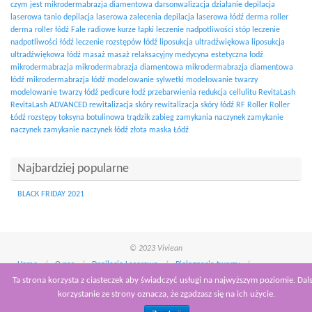
czym jest mikrodermabrazja diamentowa
darsonwalizacja działanie
depilacja
laserowa tanio
depilacja laserowa zalecenia
depilacja laserowa łódź
derma roller
derma roller łódź
Fale radiowe
kurze łapki
leczenie nadpotliwości stóp
leczenie
nadpotliwości łódź
leczenie rozstępów łódź
liposukcja ultradźwiękowa
liposukcja
ultradźwiękowa łódź
masaż
masaż relaksacyjny
medycyna estetyczna łodź
mikrodermabrazja
mikrodermabrazja diamentowa
mikrodermabrazja diamentowa
łódź
mikrodermabrazja łódź
modelowanie sylwetki
modelowanie twarzy
modelowanie twarzy łódź
pedicure łodź
przebarwienia
redukcja cellulitu
RevitaLash
RevitaLash ADVANCED
rewitalizacja skóry
rewitalizacja skóry łódź
RF
Roller
Roller
Łódź
rozstępy
toksyna botulinowa
trądzik
zabieg zamykania naczynek
zamykanie
naczynek
zamykanie naczynek łódź
złota maska Łódź
Najbardziej popularne
BLACK FRIDAY 2021
© 2023 Viviean
Home
O nas
Depilacja Laserowa
Pielęgnacja twarzy
Pielęgnacja ciała
Pielęgnacja brwi i rzęs
Pielęgnacja dłoni i stóp
Ta strona korzysta z ciasteczek aby świadczyć usługi na najwyższym poziomie. Dal
Depilacja woskiem
Zamykanie naczynek
RevitaLash
korzystanie ze strony oznacza, że zgadzasz się na ich użycie.
Medycyna Estetyczna
Promocje
Kontakt
Cennik