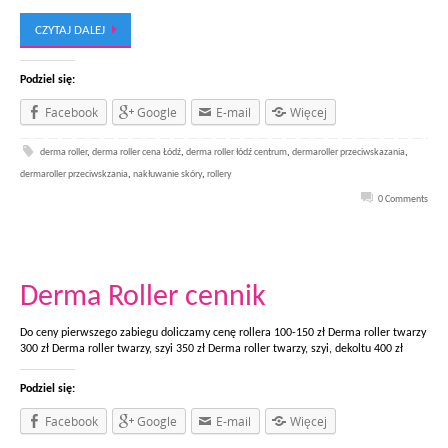
CZYTAJ DALEJ
Podziel się:
Facebook
Google
E-mail
Więcej
derma roller
,
derma roller cena Łódź
,
derma roller łódź centrum
,
dermaroller przeciwskazania
,
dermaroller przeciwskzania
,
nakłuwanie skóry
,
rollery
0 Comments
Derma Roller cennik
Do ceny pierwszego zabiegu doliczamy cenę rollera 100-150 zł Derma roller twarzy
300 zł Derma roller twarzy, szyi 350 zł Derma roller twarzy, szyi, dekoltu 400 zł
Podziel się:
Facebook
Google
E-mail
Więcej