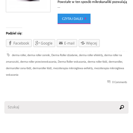
Powstałe w ten sposób mikrokanaliki pozwalają
…
CZYTAJ DALEJ
Podziel się:
Facebook
Google
E-mail
Więcej
derma roller
,
derma roller cennik
,
Derma Roller działanie
,
derma roller efekkty
,
derma roller na
zmarszczki
,
derma roller przeciwwskazania
,
Derma Roller wskazania
,
derma roller łódź
,
dermaroller
,
dermaroller cena łódź
,
dermaroller łódź
,
mezoterapia mikroigłowa eefekty
,
mezoterapia mikroigłowa
wskazania
0 Comments