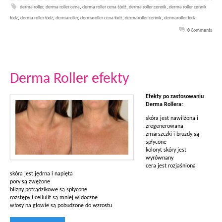
derma roller
,
derma roller cena
,
derma roller cena Łódź
,
derma roller cennik
,
derma roller cennik
łódź
,
derma roller łódź
,
dermaroller
,
dermaroller cena łódź
,
dermaroller cennik
,
dermaroller łódź
0 Comments
Derma Roller efekty
Efekty po zastosowaniu
Derma Rollera:
skóra jest nawilżona i
zregenerowana
zmarszczki i bruzdy są
spłycone
koloryt skóry jest
wyrównany
cera jest rozjaśniona
skóra jest jędrna i napięta
pory są zwężone
blizny potrądzikowe są spłycone
rozstępy i cellulit są mniej widoczne
włosy na głowie są pobudzone do wzrostu