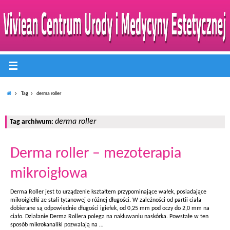
Tag
derma roller
derma roller
Tag archiwum:
Derma roller – mezoterapia
mikroigłowa
Derma Roller jest to urządzenie kształtem przypominające wałek, posiadające
mikroigiełki ze stali tytanowej o różnej długości. W zależności od partii ciała
dobierane są odpowiednie długości igiełek, od 0,25 mm pod oczy do 2,0 mm na
ciało. Działanie Derma Rollera polega na nakłuwaniu naskórka. Powstałe w ten
sposób mikrokanaliki pozwalają na …