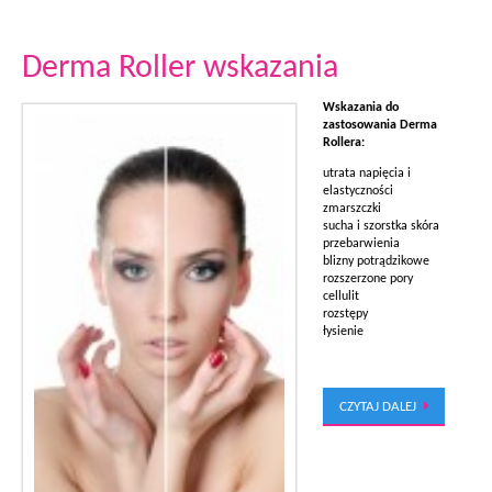
Derma Roller wskazania
Wskazania do
zastosowania Derma
Rollera:
utrata napięcia i
elastyczności
zmarszczki
sucha i szorstka skóra
przebarwienia
blizny potrądzikowe
rozszerzone pory
cellulit
rozstępy
łysienie
CZYTAJ DALEJ