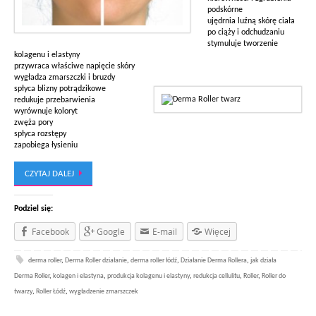
podskórne
ujędrnia luźną skórę ciała
po ciąży i odchudzaniu
stymuluje tworzenie
kolagenu i elastyny
przywraca właściwe napięcie skóry
wygładza zmarszczki i bruzdy
spłyca blizny potrądzikowe
redukuje przebarwienia
wyrównuje koloryt
zwęża pory
spłyca rozstępy
zapobiega łysieniu
CZYTAJ DALEJ
Podziel się:
Facebook
Google
E-mail
Więcej
derma roller
,
Derma Roller działanie
,
derma roller łódź
,
Działanie Derma Rollera
,
jak działa
Derma Roller
,
kolagen i elastyna
,
produkcja kolagenu i elastyny
,
redukcja cellulitu
,
Roller
,
Roller do
twarzy
,
Roller Łódź
,
wygładzenie zmarszczek