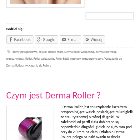
Podziel się:
Facebook
Google
E-mail
Więcej
blizny potrądzikowe
,
cellulit
,
derma roller
,
Derma Roller wskazania
,
derma roller łódź
,
przebarwienia
,
Roller
,
Roller wskazania
,
Roller Łódź
,
rozstępy
,
rozszerzone pory
,
Wskazania do
Derma Rollera
,
wskazania do Rollera
Czym jest Derma Roller ?
Derma Roller jest to urządzenie kształtem
przypominające wałek, posiadające mikroigiełki
ze stali tytanowej o różnej długości. W
zależności od partii ciała dobierane są
odpowiednie długości igiełek, od 0,25 mm pod
oczy do 2,0 mm na ciało. Działanie Derma
Rollera polega na nakłuwaniu naskórka.