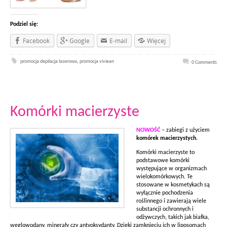
Podziel się:
Facebook
Google
E-mail
Więcej
promocja depilacja laserowa
,
promocja viviean
0 Comments
Komórki macierzyste
NOWOŚĆ
– zabiegi z użyciem
komórek
macierzystych.
Komórki macierzyste to
podstawowe komórki
występujące
w organizmach
wielokomórkowych.
Te
stosowane w kosmetykach są
wyłącznie pochodzenia
roślinnego i zawierają wiele
substancji ochronnych i
odżywczych, takich jak białka,
węglowodany, minerały czy antyoksydanty. Dzięki zamknięciu ich w liposomach