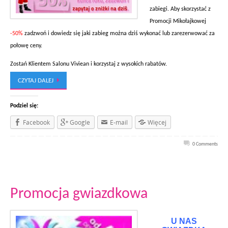
zabiegi. Aby skorzystać z
Promocji Mikołajkowej
-50%
zadzwoń i dowiedz się jaki zabieg można dziś wykonać lub zarezerwować za
połowę ceny.
Zostań Klientem Salonu Viviean i korzystaj z wysokich rabatów.
CZYTAJ DALEJ
Podziel się:
Facebook
Google
E-mail
Więcej
0 Comments
Promocja gwiazdkowa
U NAS