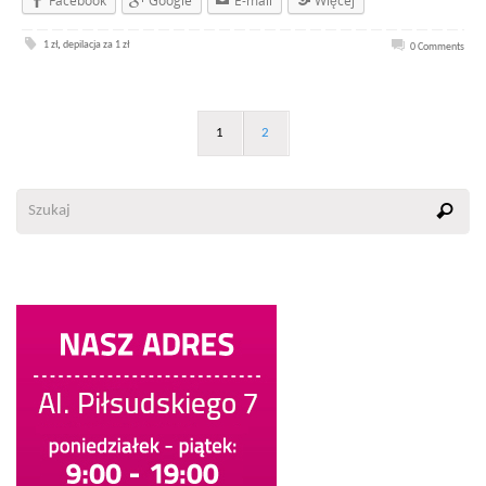
Facebook
Google
E-mail
Więcej
1 zł
,
depilacja za 1 zł
0 Comments
1
2