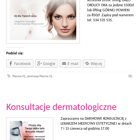
września 2016r. lifting CAŁEJ
OKOLICY OKA za jedyne 1500zł
lub lifting GÓRNEJ POWIEKI
za 850zł Zapisy pod numerem
tel. 534 535 535.
Podziel się:
Facebook
Google
E-mail
Więcej
Plasma IQ
,
promocja Plasma IQ
Konsultacje dermatologiczne
Zapraszamy na DARMOWE KONSULTACJĘ z
LEKARZEM MEDYCYNY ESTETYCZNEJ w dniach
7 i 15 czerwca od godziny 17.00