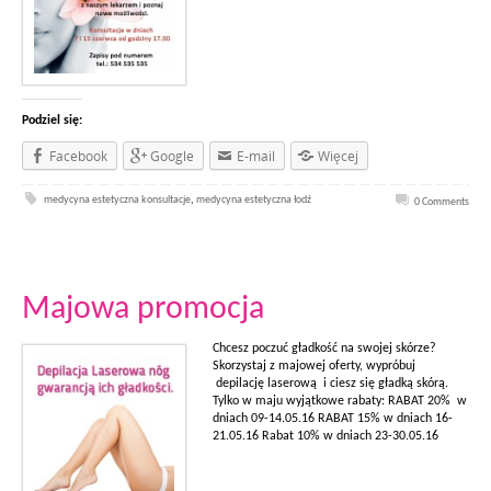
Podziel się:
Facebook
Google
E-mail
Więcej
medycyna estetyczna konsultacje
,
medycyna estetyczna łodź
0 Comments
Majowa promocja
Chcesz poczuć gładkość na swojej skórze?
Skorzystaj z majowej oferty, wypróbuj
depilację laserową i ciesz się gładką skórą.
Tylko w maju wyjątkowe rabaty: RABAT 20% w
dniach 09-14.05.16 RABAT 15% w dniach 16-
21.05.16 Rabat 10% w dniach 23-30.05.16