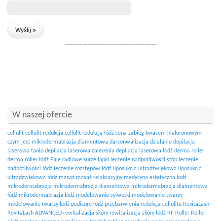
-------------------------------------
W naszej ofercie
cellulit
cellulit redukcja
cellulit redukcja łódź
cena zabieg kwasem hialuronowym
czym jest mikrodermabrazja diamentowa
darsonwalizacja działanie
depilacja
laserowa tanio
depilacja laserowa zalecenia
depilacja laserowa łódź
derma roller
derma roller łódź
Fale radiowe
kurze łapki
leczenie nadpotliwości stóp
leczenie
nadpotliwości łódź
leczenie rozstępów łódź
liposukcja ultradźwiękowa
liposukcja
ultradźwiękowa łódź
masaż
masaż relaksacyjny
medycyna estetyczna łodź
mikrodermabrazja
mikrodermabrazja diamentowa
mikrodermabrazja diamentowa
łódź
mikrodermabrazja łódź
modelowanie sylwetki
modelowanie twarzy
modelowanie twarzy łódź
pedicure łodź
przebarwienia
redukcja cellulitu
RevitaLash
RevitaLash ADVANCED
rewitalizacja skóry
rewitalizacja skóry łódź
RF
Roller
Roller