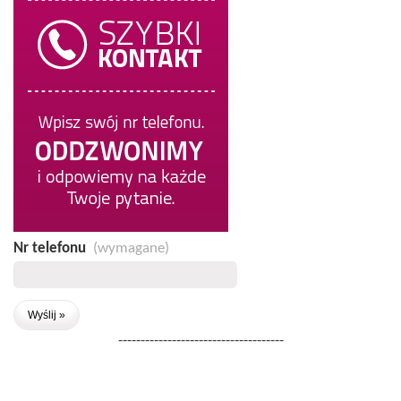
Nr telefonu
(wymagane)
-------------------------------------