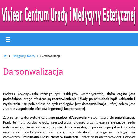
Pielęgnacja twarzy
Darsonwalizacja
Darsonwalizacja
Podczas wykonywania różnego typu zabiegów kosmetycznych,
skóra często jest
podrażniana
, czego efektem są
zaczerwienienia i ślady po wkłuciach bądź uciskaniu i
wyciskaniu
. Uzupełnieniem do tych zabiegów jest
darsonwalizacja
, której celem jest
znaczne
złagodzenie efektów ingerencji kosmetycznej
.
Zabieg ten wykorzystuje działanie
prądów d’Arsonvala
– stąd nazwa
darsonwalizacja
.
Prądy te mają bardzo wysoką częstotliwość, długość oraz natężenie sięgające rzędu
miliamperów. Generowane są poprzez transformator, a poprzez specjalne końcówki
urządzenia przekazywane do ciała. Ich działanie biologiczne polega na
wytworzeniu
minimalnej ilości ciepła w tkankach
– przez co prądy te wywierają wpływ