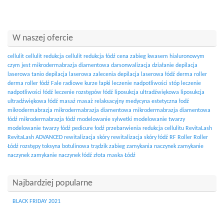
W naszej ofercie
cellulit
cellulit redukcja
cellulit redukcja łódź
cena zabieg kwasem hialuronowym
czym jest mikrodermabrazja diamentowa
darsonwalizacja działanie
depilacja
laserowa tanio
depilacja laserowa zalecenia
depilacja laserowa łódź
derma roller
derma roller łódź
Fale radiowe
kurze łapki
leczenie nadpotliwości stóp
leczenie
nadpotliwości łódź
leczenie rozstępów łódź
liposukcja ultradźwiękowa
liposukcja
ultradźwiękowa łódź
masaż
masaż relaksacyjny
medycyna estetyczna łodź
mikrodermabrazja
mikrodermabrazja diamentowa
mikrodermabrazja diamentowa
łódź
mikrodermabrazja łódź
modelowanie sylwetki
modelowanie twarzy
modelowanie twarzy łódź
pedicure łodź
przebarwienia
redukcja cellulitu
RevitaLash
RevitaLash ADVANCED
rewitalizacja skóry
rewitalizacja skóry łódź
RF
Roller
Roller
Łódź
rozstępy
toksyna botulinowa
trądzik
zabieg zamykania naczynek
zamykanie
naczynek
zamykanie naczynek łódź
złota maska Łódź
Najbardziej popularne
BLACK FRIDAY 2021