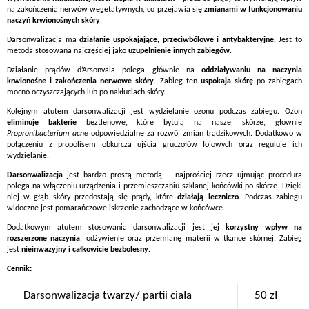
na zakończenia nerwów wegetatywnych, co przejawia się
zmianami w funkcjonowaniu
naczyń krwionośnych skóry
.
Darsonwalizacja ma
działanie uspokajające, przeciwbólowe i antybakteryjne
. Jest to
metoda stosowana najczęściej jako
uzupełnienie innych zabiegów
.
Działanie prądów d’Arsonvala polega głównie na
oddziaływaniu na naczynia
krwionośne i zakończenia nerwowe skóry
. Zabieg ten
uspokaja skórę
po zabiegach
mocno oczyszczających lub po nakłuciach skóry.
Kolejnym atutem darsonwalizacji jest wydzielanie ozonu podczas zabiegu. Ozon
eliminuje bakterie
beztlenowe, które bytują na naszej skórze, głownie
Propronibacterium acne
odpowiedzialne za rozwój zmian trądzikowych. Dodatkowo w
połączeniu z propolisem obkurcza ujścia gruczołów łojowych oraz reguluje ich
wydzielanie.
Darsonwalizacja
jest bardzo prostą metodą – najprościej rzecz ujmując procedura
polega na włączeniu urządzenia i przemieszczaniu szklanej końcówki po skórze. Dzięki
niej w głąb skóry przedostają się prądy, które
działają leczniczo
. Podczas zabiegu
widoczne jest pomarańczowe iskrzenie zachodzące w końcówce.
Dodatkowym atutem stosowania darsonwalizacji jest jej
korzystny wpływ na
rozszerzone naczynia
, odżywienie oraz przemianę materii w tkance skórnej. Zabieg
jest
nieinwazyjny i całkowicie bezbolesny
.
Cennik:
Darsonwalizacja twarzy/ partii ciała
50 zł