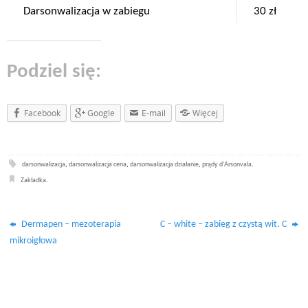
Darsonwalizacja w zabiegu
30 zł
Podziel się:
Facebook
Google
E-mail
Więcej
darsonwalizacja
,
darsonwalizacja cena
,
darsonwalizacja działanie
,
prądy d'Arsonvala
.
Zakładka
.
Dermapen – mezoterapia
C – white – zabieg z czystą wit. C
mikroigłowa