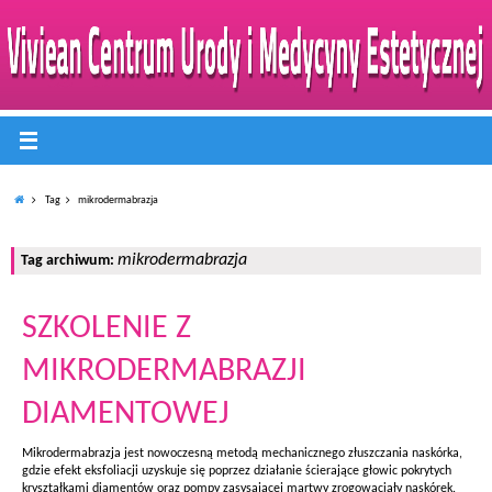
Tag
mikrodermabrazja
mikrodermabrazja
Tag archiwum:
SZKOLENIE Z
MIKRODERMABRAZJI
DIAMENTOWEJ
Mikrodermabrazja jest nowoczesną metodą mechanicznego złuszczania naskórka,
gdzie efekt eksfoliacji uzyskuje się poprzez działanie ścierające głowic pokrytych
kryształkami diamentów oraz pompy zasysającej martwy zrogowaciały naskórek.