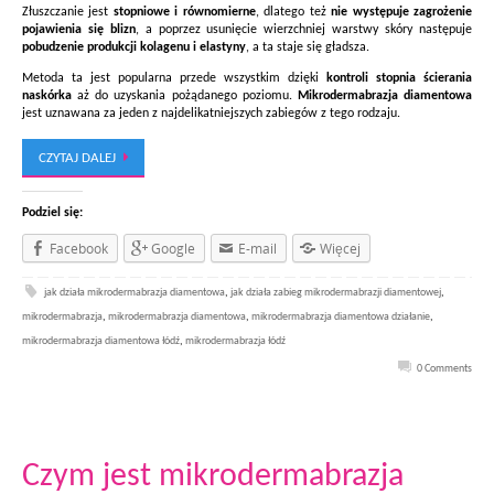
Złuszczanie jest
stopniowe i równomierne
, dlatego też
nie występuje zagrożenie
pojawienia się blizn
, a poprzez usunięcie wierzchniej warstwy skóry następuje
pobudzenie produkcji kolagenu i elastyny
, a ta staje się gładsza.
Metoda ta jest popularna przede wszystkim dzięki
kontroli stopnia ścierania
naskórka
aż do uzyskania pożądanego poziomu.
Mikrodermabrazja diamentowa
jest uznawana za jeden z najdelikatniejszych zabiegów z tego rodzaju.
CZYTAJ DALEJ
Podziel się:
Facebook
Google
E-mail
Więcej
jak działa mikrodermabrazja diamentowa
,
jak działa zabieg mikrodermabrazji diamentowej
,
mikrodermabrazja
,
mikrodermabrazja diamentowa
,
mikrodermabrazja diamentowa działanie
,
mikrodermabrazja diamentowa łódź
,
mikrodermabrazja łódź
0 Comments
Czym jest mikrodermabrazja