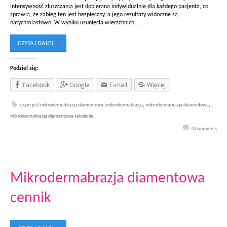
Intensywność złuszczania jest dobierana indywidualnie dla każdego pacjenta, co
sprawia, że zabieg ten jest bezpieczny, a jego rezultaty widoczne są
natychmiastowo. W wyniku usunięcia wierzchnich …
CZYTAJ DALEJ
Podziel się:
Facebook
Google
E-mail
Więcej
czym jest mikrodermabrazja diamentowa
,
mikrodermabrazja
,
mikrodermabrazja diamentowa
,
mikrodermabrazja diamentowa szkolenie
0 Comments
Mikrodermabrazja diamentowa
cennik