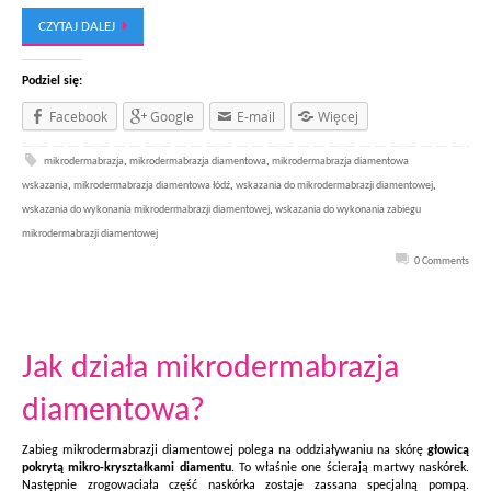
CZYTAJ DALEJ
Podziel się:
Facebook
Google
E-mail
Więcej
mikrodermabrazja
,
mikrodermabrazja diamentowa
,
mikrodermabrazja diamentowa
wskazania
,
mikrodermabrazja diamentowa łódź
,
wskazania do mikrodermabrazji diamentowej
,
wskazania do wykonania mikrodermabrazji diamentowej
,
wskazania do wykonania zabiegu
mikrodermabrazji diamentowej
0 Comments
Jak działa mikrodermabrazja
diamentowa?
Zabieg mikrodermabrazji diamentowej polega na oddziaływaniu na skórę
głowicą
pokrytą mikro-kryształkami diamentu
. To właśnie one ścierają martwy naskórek.
Następnie zrogowaciała część naskórka zostaje zassana specjalną pompą.