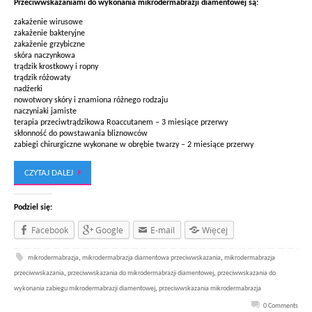
Przeciwwskazaniami do wykonania mikrodermabrazji diamentowej są:
zakażenie wirusowe
zakażenie bakteryjne
zakażenie grzybiczne
skóra naczynkowa
trądzik krostkowy i ropny
trądzik różowaty
nadżerki
nowotwory skóry i znamiona różnego rodzaju
naczyniaki jamiste
terapia przeciwtrądzikowa Roaccutanem – 3 miesiące przerwy
skłonność do powstawania bliznowców
zabiegi chirurgiczne wykonane w obrębie twarzy – 2 miesiące przerwy
CZYTAJ DALEJ
Podziel się:
Facebook
Google
E-mail
Więcej
mikrodermabrazja
,
mikrodermabrazja diamentowa przeciwwskazania
,
mikrodermabrazja
przeciwwskazania
,
przeciwwskazania do mikrodermabrazji diamentowej
,
przeciwwskazania do
wykonania zabiegu mikrodermabrazji diamentowej
,
przeciwwskazania mikrodermabrazja
0 Comments