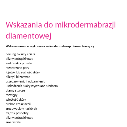
Wskazania do mikrodermabrazji
diamentowej
Wskazaniami do wykonania mikrodermabrazji diamentowej są:
peeling twarzy i ciała
blizny potrądzikowe
zaskórniki i prosaki
rozszerzone pory
łojotok lub suchość skóry
blizny i bliznowce
przebarwienia i odbarwienia
uszkodzenia skóry wywołane słońcem
plamy starcze
rozstępy
wiotkość skóry
drobne zmarszczki
zrogowaciały naskórek
trądzik pospolity
blizny potrądzikowe
zmarszczki