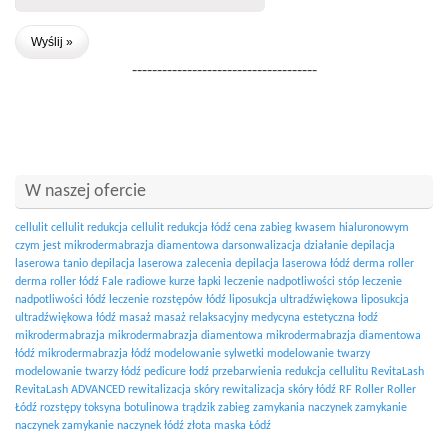
-------------------------------------
W naszej ofercie
cellulit
cellulit redukcja
cellulit redukcja łódź
cena zabieg kwasem hialuronowym
czym jest mikrodermabrazja diamentowa
darsonwalizacja działanie
depilacja
laserowa tanio
depilacja laserowa zalecenia
depilacja laserowa łódź
derma roller
derma roller łódź
Fale radiowe
kurze łapki
leczenie nadpotliwości stóp
leczenie
nadpotliwości łódź
leczenie rozstępów łódź
liposukcja ultradźwiękowa
liposukcja
ultradźwiękowa łódź
masaż
masaż relaksacyjny
medycyna estetyczna łodź
mikrodermabrazja
mikrodermabrazja diamentowa
mikrodermabrazja diamentowa
łódź
mikrodermabrazja łódź
modelowanie sylwetki
modelowanie twarzy
modelowanie twarzy łódź
pedicure łodź
przebarwienia
redukcja cellulitu
RevitaLash
RevitaLash ADVANCED
rewitalizacja skóry
rewitalizacja skóry łódź
RF
Roller
Roller
Łódź
rozstępy
toksyna botulinowa
trądzik
zabieg zamykania naczynek
zamykanie
naczynek
zamykanie naczynek łódź
złota maska Łódź