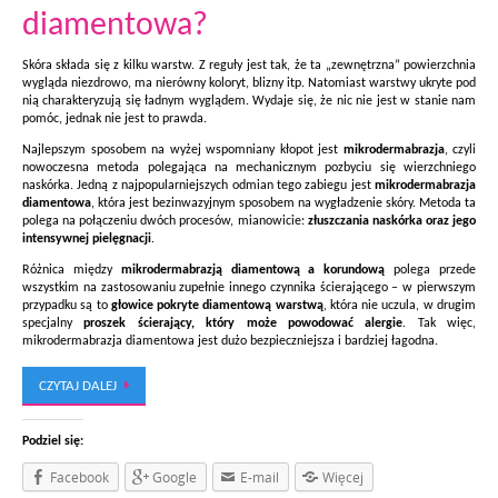
diamentowa?
Skóra składa się z kilku warstw. Z reguły jest tak, że ta „zewnętrzna” powierzchnia
wygląda niezdrowo, ma nierówny koloryt, blizny itp. Natomiast warstwy ukryte pod
nią charakteryzują się ładnym wyglądem. Wydaje się, że nic nie jest w stanie nam
pomóc, jednak nie jest to prawda.
Najlepszym sposobem na wyżej wspomniany kłopot jest
mikrodermabrazja
, czyli
nowoczesna metoda polegająca na mechanicznym pozbyciu się wierzchniego
naskórka. Jedną z najpopularniejszych odmian tego zabiegu jest
mikrodermabrazja
diamentowa
, która jest bezinwazyjnym sposobem na wygładzenie skóry. Metoda ta
polega na połączeniu dwóch procesów, mianowicie:
złuszczania naskórka oraz jego
intensywnej pielęgnacji
.
Różnica między
mikrodermabrazją diamentową a korundową
polega przede
wszystkim na zastosowaniu zupełnie innego czynnika ścierającego – w pierwszym
przypadku są to
głowice pokryte diamentową warstwą
, która nie uczula, w drugim
specjalny
proszek ścierający, który może powodować alergie
. Tak więc,
mikrodermabrazja diamentowa jest dużo bezpieczniejsza i bardziej łagodna.
CZYTAJ DALEJ
Podziel się:
Facebook
Google
E-mail
Więcej