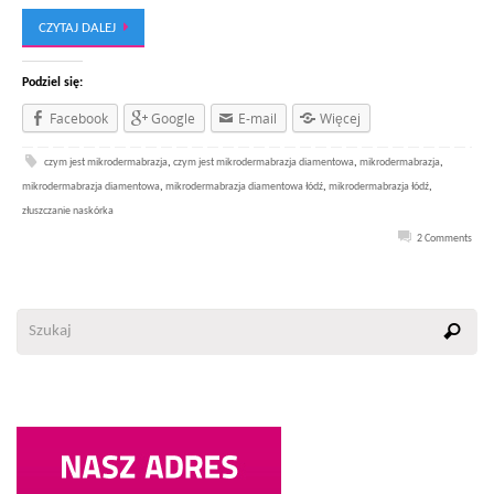
CZYTAJ DALEJ
Podziel się:
Facebook
Google
E-mail
Więcej
czym jest mikrodermabrazja
,
czym jest mikrodermabrazja diamentowa
,
mikrodermabrazja
,
mikrodermabrazja diamentowa
,
mikrodermabrazja diamentowa łódź
,
mikrodermabrazja łódź
,
złuszczanie naskórka
2 Comments