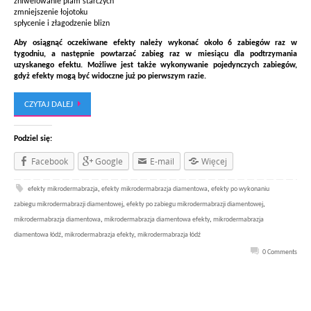
zniwelowanie plam starczych
zmniejszenie łojotoku
spłycenie i złagodzenie blizn
Aby osiągnąć oczekiwane efekty należy wykonać około 6 zabiegów raz w
tygodniu, a następnie powtarzać zabieg raz w miesiącu dla podtrzymania
uzyskanego efektu. Możliwe jest także wykonywanie pojedynczych zabiegów,
gdyż efekty mogą być widoczne już po pierwszym razie.
CZYTAJ DALEJ
Podziel się:
Facebook
Google
E-mail
Więcej
efekty mikrodermabrazja
,
efekty mikrodermabrazja diamentowa
,
efekty po wykonaniu
zabiegu mikrodermabrazji diamentowej
,
efekty po zabiegu mikrodermabrazji diamentowej
,
mikrodermabrazja diamentowa
,
mikrodermabrazja diamentowa efekty
,
mikrodermabrazja
diamentowa łódź
,
mikrodermabrazja efekty
,
mikrodermabrazja łódź
0 Comments