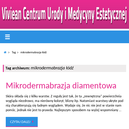
Tag
mikrodermabrazja łódź
mikrodermabrazja łódź
Tag archiwum:
Mikrodermabrazja diamentowa
Skóra składa się z kilku warstw. Z reguły jest tak, że ta „zewnętrzna” powierzchnia
wygląda niezdrowo, ma nierówny koloryt, blizny itp. Natomiast warstwy ukryte pod
nią charakteryzują się ładnym wyglądem. Wydaje się, że nic nie jest w stanie nam
pomóc, jednak nie jest to prawda. Najlepszym sposobem na wyżej wspomniany …
CZYTAJ DALEJ