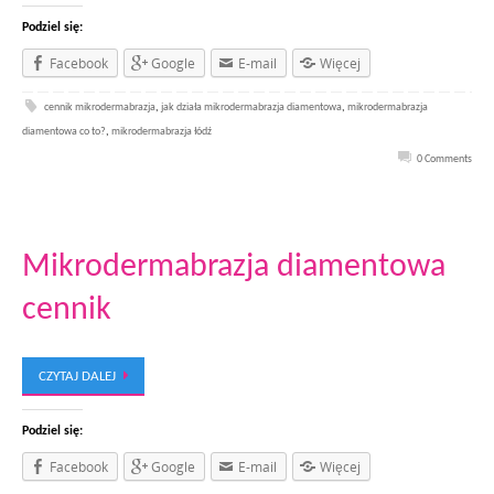
Podziel się:
Facebook
Google
E-mail
Więcej
cennik mikrodermabrazja
,
jak działa mikrodermabrazja diamentowa
,
mikrodermabrazja
diamentowa co to?
,
mikrodermabrazja łódź
0 Comments
Mikrodermabrazja diamentowa
cennik
CZYTAJ DALEJ
Podziel się:
Facebook
Google
E-mail
Więcej