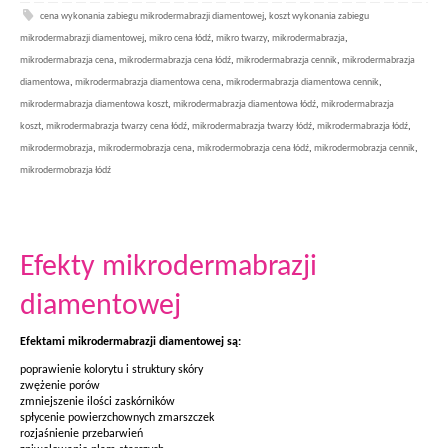
cena wykonania zabiegu mikrodermabrazji diamentowej
,
koszt wykonania zabiegu
mikrodermabrazji diamentowej
,
mikro cena łódź
,
mikro twarzy
,
mikrodermabrazja
,
mikrodermabrazja cena
,
mikrodermabrazja cena łódź
,
mikrodermabrazja cennik
,
mikrodermabrazja
diamentowa
,
mikrodermabrazja diamentowa cena
,
mikrodermabrazja diamentowa cennik
,
mikrodermabrazja diamentowa koszt
,
mikrodermabrazja diamentowa łódź
,
mikrodermabrazja
koszt
,
mikrodermabrazja twarzy cena łódź
,
mikrodermabrazja twarzy łódź
,
mikrodermabrazja łódź
,
mikrodermobrazja
,
mikrodermobrazja cena
,
mikrodermobrazja cena łódź
,
mikrodermobrazja cennik
,
mikrodermobrazja łódź
Efekty mikrodermabrazji
diamentowej
Efektami mikrodermabrazji diamentowej są:
poprawienie kolorytu i struktury skóry
zwężenie porów
zmniejszenie ilości zaskórników
spłycenie powierzchownych zmarszczek
rozjaśnienie przebarwień