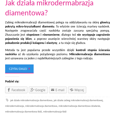
Jak działa mikrodermabrazja
diamentowa?
Zabieg mikrodermabrazji diamentowej polega na oddziaływaniu na skórę
głowicą
pokrytą mikro-kryształkami diamentu
. To właśnie one ścierają martwy naskórek.
Następnie zrogowaciała część naskórka zostaje zassana specjalną pompą.
Złuszczanie jest
stopniowe i równomierne
, dlatego też
nie występuje zagrożenie
pojawienia się blizn
, a poprzez usunięcie wierzchniej warstwy skóry następuje
pobudzenie produkcji kolagenu i elastyny
, a ta staje się gładsza.
Metoda ta jest popularna przede wszystkim dzięki
kontroli stopnia ścierania
naskórka
aż do uzyskania pożądanego poziomu.
Mikrodermabrazja diamentowa
jest uznawana za jeden z najdelikatniejszych zabiegów z tego rodzaju.
CZYTAJ DALEJ
Podziel się:
Facebook
Google
E-mail
Więcej
jak działa mikrodermabrazja diamentowa
,
jak działa zabieg mikrodermabrazji diamentowej
,
mikrodermabrazja
,
mikrodermabrazja diamentowa
,
mikrodermabrazja diamentowa działanie
,
mikrodermabrazja diamentowa łódź
,
mikrodermabrazja łódź