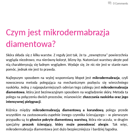
0 Comments
Czym jest mikrodermabrazja
diamentowa?
Skóra składa się z kilku warstw. Z reguły jest tak, że ta „zewnętrzna” powierzchnia
wygląda niezdrowo, ma nierówny koloryt, blizny itp. Natomiast warstwy ukryte pod
nią charakteryzują się ładnym wyglądem. Wydaje się, że nic nie jest w stanie nam
pomóc, jednak nie jest to prawda.
Najlepszym sposobem na wyżej wspomniany kłopot jest
mikrodermabrazja
, czyli
nowoczesna metoda polegająca na mechanicznym pozbyciu się wierzchniego
naskórka. Jedną z najpopularniejszych odmian tego zabiegu jest
mikrodermabrazja
diamentowa
, która jest bezinwazyjnym sposobem na wygładzenie skóry. Metoda ta
polega na połączeniu dwóch procesów, mianowicie:
złuszczania naskórka oraz jego
intensywnej pielęgnacji
.
Różnica między
mikrodermabrazją diamentową a korundową
polega przede
wszystkim na zastosowaniu zupełnie innego czynnika ścierającego – w pierwszym
przypadku są to
głowice pokryte diamentową warstwą
, która nie uczula, w drugim
specjalny
proszek ścierający, który może powodować alergie
. Tak więc,
mikrodermabrazja diamentowa jest dużo bezpieczniejsza i bardziej łagodna.