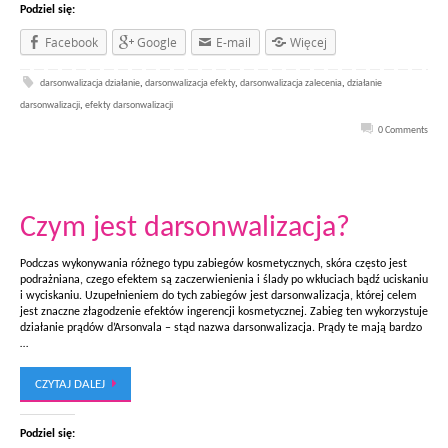
Podziel się:
Facebook
Google
E-mail
Więcej
darsonwalizacja działanie
,
darsonwalizacja efekty
,
darsonwalizacja zalecenia
,
działanie
darsonwalizacji
,
efekty darsonwalizacji
0 Comments
Czym jest darsonwalizacja?
Podczas wykonywania różnego typu zabiegów kosmetycznych, skóra często jest
podrażniana, czego efektem są zaczerwienienia i ślady po wkłuciach bądź uciskaniu
i wyciskaniu. Uzupełnieniem do tych zabiegów jest darsonwalizacja, której celem
jest znaczne złagodzenie efektów ingerencji kosmetycznej. Zabieg ten wykorzystuje
działanie prądów d’Arsonvala – stąd nazwa darsonwalizacja. Prądy te mają bardzo
…
CZYTAJ DALEJ
Podziel się: