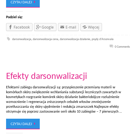
CZYTAJ DALEJ
Podziel się:
Facebook
Google
E-mail
Więcej
darsonwalizacja
,
darsonwalizacja cena
,
darsonwalizacja działanie
,
prądy d'Arsonvala
0 Comments
Efekty darsonwalizacji
Efektami zabiegu darsonwalizacji są: przyspieszenie przemiany materii w
komórkach skóry zwiększenie wchłaniania substancji leczniczych zawartych w
kosmetykach rozgrzanie komórek skóry działanie bakteriobójcze rozluźnienie
wzmocnienie i regeneracja zniszczonych cebulek włosów zmniejszenie
przetłuszczania się skóry ujędrnienie i redukcja zmarszczek Najlepsze efekty
otrzymuje się poprzez zastosowanie serii około 10 zabiegów – 7 pierwszych …
CZYTAJ DALEJ