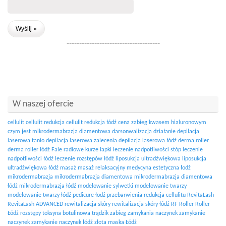
-------------------------------------
W naszej ofercie
cellulit
cellulit redukcja
cellulit redukcja łódź
cena zabieg kwasem hialuronowym
czym jest mikrodermabrazja diamentowa
darsonwalizacja działanie
depilacja
laserowa tanio
depilacja laserowa zalecenia
depilacja laserowa łódź
derma roller
derma roller łódź
Fale radiowe
kurze łapki
leczenie nadpotliwości stóp
leczenie
nadpotliwości łódź
leczenie rozstępów łódź
liposukcja ultradźwiękowa
liposukcja
ultradźwiękowa łódź
masaż
masaż relaksacyjny
medycyna estetyczna łodź
mikrodermabrazja
mikrodermabrazja diamentowa
mikrodermabrazja diamentowa
łódź
mikrodermabrazja łódź
modelowanie sylwetki
modelowanie twarzy
modelowanie twarzy łódź
pedicure łodź
przebarwienia
redukcja cellulitu
RevitaLash
RevitaLash ADVANCED
rewitalizacja skóry
rewitalizacja skóry łódź
RF
Roller
Roller
Łódź
rozstępy
toksyna botulinowa
trądzik
zabieg zamykania naczynek
zamykanie
naczynek
zamykanie naczynek łódź
złota maska Łódź