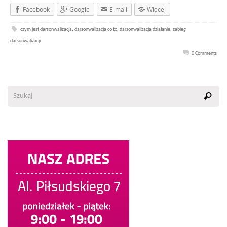
Facebook
Google
E-mail
Więcej
czym jest darsonwalizacja
,
darsonwalizacja co to
,
darsonwalizacja działanie
,
zabieg
darsonwalizacji
0 Comments